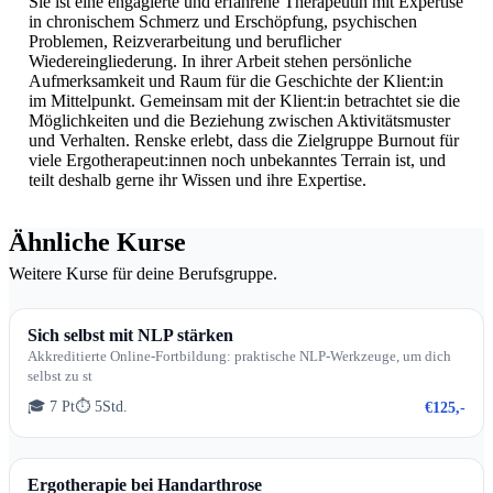
Sie ist eine engagierte und erfahrene Therapeutin mit Expertise
in chronischem Schmerz und Erschöpfung, psychischen
Problemen, Reizverarbeitung und beruflicher
Wiedereingliederung. In ihrer Arbeit stehen persönliche
Aufmerksamkeit und Raum für die Geschichte der Klient:in
im Mittelpunkt. Gemeinsam mit der Klient:in betrachtet sie die
Möglichkeiten und die Beziehung zwischen Aktivitätsmuster
und Verhalten. Renske erlebt, dass die Zielgruppe Burnout für
viele Ergotherapeut:innen noch unbekanntes Terrain ist, und
teilt deshalb gerne ihr Wissen und ihre Expertise.
Ähnliche Kurse
Weitere Kurse für deine Berufsgruppe.
Sich selbst mit NLP stärken
Akkreditierte Online-Fortbildung: praktische NLP-Werkzeuge, um dich
selbst zu st
🎓 7 Pt
⏱ 5Std.
€125,-
Ergotherapie bei Handarthrose