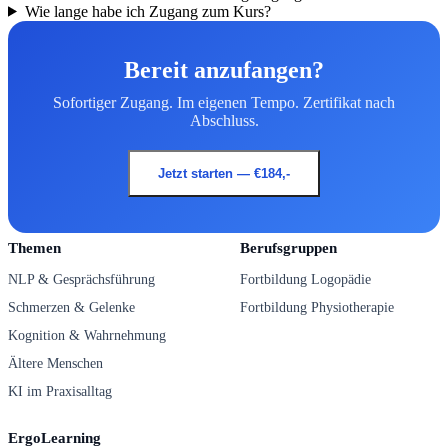
Wie lange habe ich Zugang zum Kurs?
Bereit anzufangen?
Sofortiger Zugang. Im eigenen Tempo. Zertifikat nach
Abschluss.
Jetzt starten — €184,-
Themen
Berufsgruppen
NLP & Gesprächsführung
Fortbildung Logopädie
Schmerzen & Gelenke
Fortbildung Physiotherapie
Kognition & Wahrnehmung
Ältere Menschen
KI im Praxisalltag
ErgoLearning