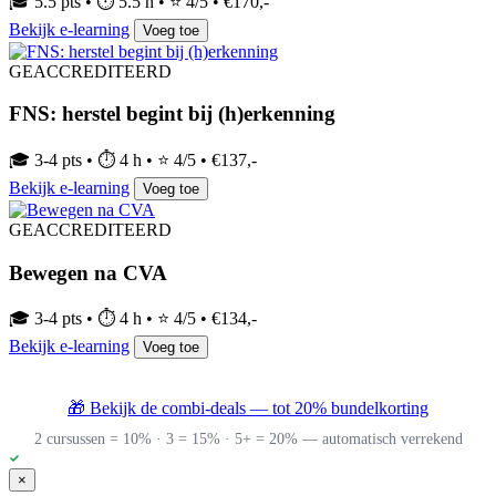
🎓 5.5 pts • ⏱ 5.5 h • ⭐ 4/5 • €170,-
Bekijk e-learning
Voeg toe
GEACCREDITEERD
FNS: herstel begint bij (h)erkenning
🎓 3-4 pts • ⏱ 4 h • ⭐ 4/5 • €137,-
Bekijk e-learning
Voeg toe
GEACCREDITEERD
Bewegen na CVA
🎓 3-4 pts • ⏱ 4 h • ⭐ 4/5 • €134,-
Bekijk e-learning
Voeg toe
🎁 Bekijk de combi-deals — tot 20% bundelkorting
2 cursussen = 10% · 3 = 15% · 5+ = 20% — automatisch verrekend
×