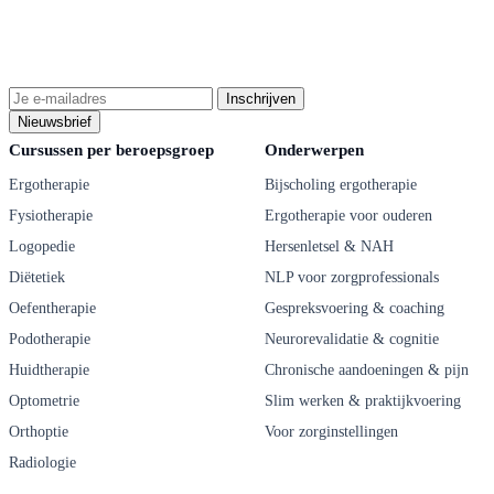
Nieuwsbrief inschrijving
Blijf op de hoogte van nieuwe cursussen en updates. Double opt-in: je
ontvangt eerst een bevestigingsmail.
Inschrijven
Nieuwsbrief
Cursussen per beroepsgroep
Onderwerpen
Ergotherapie
Bijscholing ergotherapie
Fysiotherapie
Ergotherapie voor ouderen
Logopedie
Hersenletsel & NAH
Diëtetiek
NLP voor zorgprofessionals
Oefentherapie
Gespreksvoering & coaching
Podotherapie
Neurorevalidatie & cognitie
Huidtherapie
Chronische aandoeningen & pijn
Optometrie
Slim werken & praktijkvoering
Orthoptie
Voor zorginstellingen
Radiologie