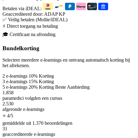
Betalen via iDEAL:
Geaccrediteerd door:
ADAP
KP
✅ Veilig betalen (Mollie/iDEAL)
⚡ Direct toegang na betaling
🎓 Certificaat na afronding
Bundelkorting
Selecteer meerdere e-learnings en ontvang automatisch korting bij
het afrekenen.
2
e-learnings
10%
Korting
3
e-learnings
15%
Korting
5
e-learnings
20%
Korting
Beste Aanbieding
1.858
paramedici volgden een cursus
2.530
afgeronde e-learnings
⭐ 4
/5
gemiddelde uit 1.370 beoordelingen
31
geaccrediteerde e-learnings