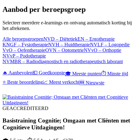
Aanbod per beroepsgroep
Selecteer meerdere e-learnings en ontvang automatisch korting bij
het afrekenen.
Alle beroepsgroepen
NVD – Diëtetiek
EN – Ergotherapie
KNGF – Fysiotherapie
NVH – Huidtherapie
NVLF – Logopedie
VvO – Oefentherapie
OVN – Optometrie
NVvO – Orthoptie
NVvP – Podotherapie
NVMBR – Radiodiagnostisch en radiotherapeutisch laborant
🔥 Aanbevolen
💶 Goedkoopste
🎓 Meeste punten
⏱ Minste tijd
⭐ Beste beoordeling
📈 Meest verkocht
🆕 Nieuwste
GEACCREDITEERD
Basistraining Cognitie; Omgaan met Cliënten met
Cognitieve Uitdagingen!