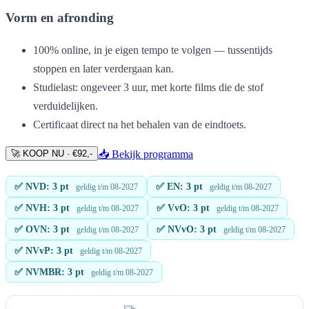
Vorm en afronding
100% online, in je eigen tempo te volgen — tussentijds
stoppen en later verdergaan kan.
Studielast: ongeveer 3 uur, met korte films die de stof
verduidelijken.
Certificaat direct na het behalen van de eindtoets.
🚀 KOOP NU · €92,-
📥 Bekijk programma
✅ NVD: 3 pt
✅ EN: 3 pt
geldig t/m 08-2027
geldig t/m 08-2027
✅ NVH: 3 pt
✅ VvO: 3 pt
geldig t/m 08-2027
geldig t/m 08-2027
✅ OVN: 3 pt
✅ NVvO: 3 pt
geldig t/m 08-2027
geldig t/m 08-2027
✅ NVvP: 3 pt
geldig t/m 08-2027
✅ NVMBR: 3 pt
geldig t/m 08-2027