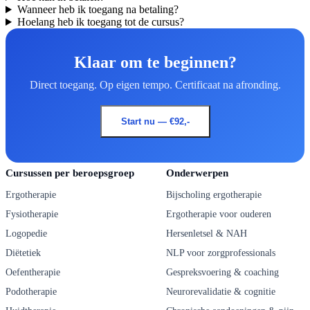
Wanneer heb ik toegang na betaling?
Hoelang heb ik toegang tot de cursus?
Klaar om te beginnen?
Direct toegang. Op eigen tempo. Certificaat na afronding.
Start nu — €92,-
Cursussen per beroepsgroep
Onderwerpen
Ergotherapie
Bijscholing ergotherapie
Fysiotherapie
Ergotherapie voor ouderen
Logopedie
Hersenletsel & NAH
Diëtetiek
NLP voor zorgprofessionals
Oefentherapie
Gespreksvoering & coaching
Podotherapie
Neurorevalidatie & cognitie