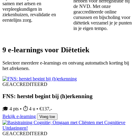
hebben voor herregistratie bij
samen met artsen en
de NVD. Met onze
verpleegkundigen in
geaccrediteerde online
ziekenhuizen, revalidatie en
cursussen en bijscholing voor
eerstelijns zorg.
diëtetiek verzamel je je punten
in je eigen tempo.
9 e-learnings voor Diëtetiek
Selecteer meerdere e-learnings en ontvang automatisch korting bij
het afrekenen.
GEACCREDITEERD
FNS: herstel begint bij (h)erkenning
🎓 4 pts • ⏱ 4 u • €137,-
Bekijk e-learning
Voeg toe
GEACCREDITEERD