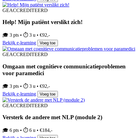
GEACCREDITEERD
Help! Mijn patiënt verslikt zich!
🎓 3 pts • ⏱ 3 u • €92,-
Bekijk e-learning
Voeg toe
GEACCREDITEERD
Omgaan met cognitieve communicatieproblemen
voor paramedici
🎓 3 pts • ⏱ 3 u • €92,-
Bekijk e-learning
Voeg toe
GEACCREDITEERD
Versterk de andere met NLP (module 2)
🎓 6 pts • ⏱ 6 u • €184,-
Bekijk e-learning