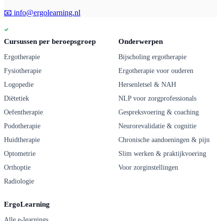
📧 info@ergolearning.nl
Cursussen per beroepsgroep
Onderwerpen
Ergotherapie
Bijscholing ergotherapie
Fysiotherapie
Ergotherapie voor ouderen
Logopedie
Hersenletsel & NAH
Diëtetiek
NLP voor zorgprofessionals
Oefentherapie
Gespreksvoering & coaching
Podotherapie
Neurorevalidatie & cognitie
Huidtherapie
Chronische aandoeningen & pijn
Optometrie
Slim werken & praktijkvoering
Orthoptie
Voor zorginstellingen
Radiologie
ErgoLearning
Alle e-learnings