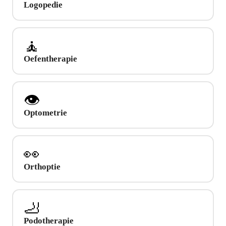
Logopedie
🧘
Oefentherapie
👁️
Optometrie
👀
Orthoptie
🦶
Podotherapie