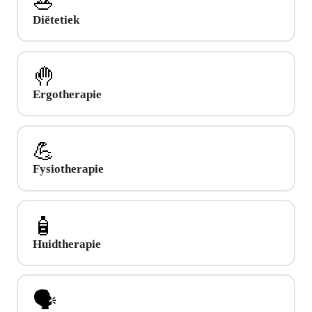
🥗
Diëtetiek
🤚
Ergotherapie
💪
Fysiotherapie
🧴
Huidtherapie
🗣️