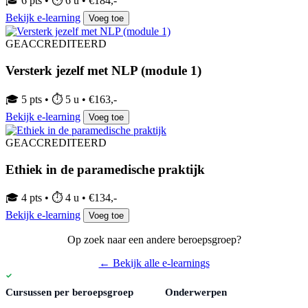
🎓 6 pts • ⏱ 6 u • €184,-
Bekijk e-learning
Voeg toe
GEACCREDITEERD
Versterk jezelf met NLP (module 1)
🎓 5 pts • ⏱ 5 u • €163,-
Bekijk e-learning
Voeg toe
GEACCREDITEERD
Ethiek in de paramedische praktijk
🎓 4 pts • ⏱ 4 u • €134,-
Bekijk e-learning
Voeg toe
Op zoek naar een andere beroepsgroep?
← Bekijk alle e-learnings
Cursussen per beroepsgroep
Onderwerpen