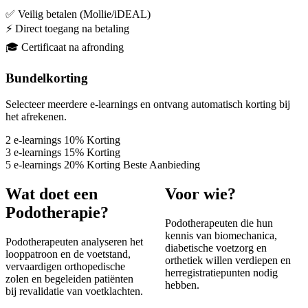
✅ Veilig betalen (Mollie/iDEAL)
⚡ Direct toegang na betaling
🎓 Certificaat na afronding
Bundelkorting
Selecteer meerdere e-learnings en ontvang automatisch korting bij
het afrekenen.
2
e-learnings
10%
Korting
3
e-learnings
15%
Korting
5
e-learnings
20%
Korting
Beste Aanbieding
Wat doet een
Voor wie?
Podotherapie?
Podotherapeuten die hun
kennis van biomechanica,
Podotherapeuten analyseren het
diabetische voetzorg en
looppatroon en de voetstand,
orthetiek willen verdiepen en
vervaardigen orthopedische
herregistratiepunten nodig
zolen en begeleiden patiënten
hebben.
bij revalidatie van voetklachten.