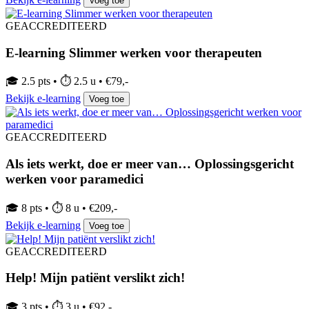
Voeg toe
GEACCREDITEERD
E-learning Slimmer werken voor therapeuten
🎓 2.5 pts • ⏱ 2.5 u • €79,-
Bekijk e-learning
Voeg toe
GEACCREDITEERD
Als iets werkt, doe er meer van… Oplossingsgericht
werken voor paramedici
🎓 8 pts • ⏱ 8 u • €209,-
Bekijk e-learning
Voeg toe
GEACCREDITEERD
Help! Mijn patiënt verslikt zich!
🎓 3 pts • ⏱ 3 u • €92,-