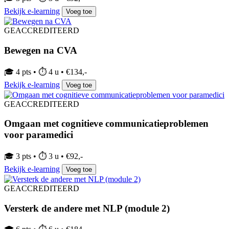
Bekijk e-learning
Voeg toe
GEACCREDITEERD
Bewegen na CVA
🎓 4 pts • ⏱ 4 u • €134,-
Bekijk e-learning
Voeg toe
GEACCREDITEERD
Omgaan met cognitieve communicatieproblemen
voor paramedici
🎓 3 pts • ⏱ 3 u • €92,-
Bekijk e-learning
Voeg toe
GEACCREDITEERD
Versterk de andere met NLP (module 2)