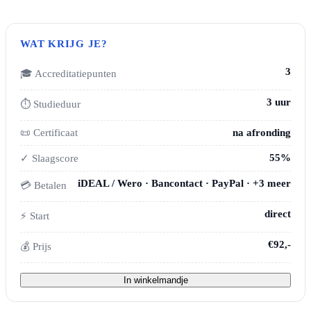
WAT KRIJG JE?
3
🎓 Accreditatiepunten
3 uur
⏱ Studieduur
📜 Certificaat
na afronding
55%
✓ Slaagscore
iDEAL / Wero · Bancontact · PayPal · +3 meer
💳 Betalen
direct
⚡ Start
€92,-
💰 Prijs
In winkelmandje