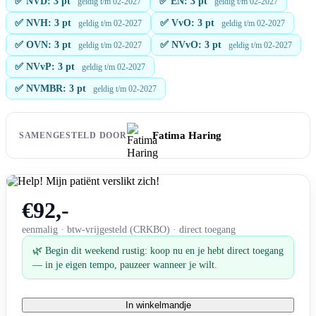
✅ NVD: 3 pt
✅ EN: 3 pt
geldig t/m 02-2027
geldig t/m 02-2027
✅ NVH: 3 pt
✅ VvO: 3 pt
geldig t/m 02-2027
geldig t/m 02-2027
✅ OVN: 3 pt
✅ NVvO: 3 pt
geldig t/m 02-2027
geldig t/m 02-2027
✅ NVvP: 3 pt
geldig t/m 02-2027
✅ NVMBR: 3 pt
geldig t/m 02-2027
Fatima Haring
SAMENGESTELD DOOR
€92,-
eenmalig · btw-vrijgesteld (CRKBO) · direct toegang
🌿 Begin dit weekend rustig: koop nu en je hebt direct toegang
— in je eigen tempo, pauzeer wanneer je wilt.
In winkelmandje