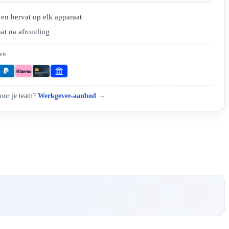
en hervat op elk apparaat
aat na afronding
len
oor je team?
Werkgever-aanbod →