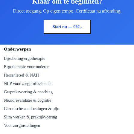
Klaar om te beginnen?
Direct toegang. Op eigen tempo. Certificaat na afronding.
Start nu — €92,-
Onderwerpen
Bijscholing ergotherapie
Ergotherapie voor ouderen
Hersenletsel & NAH
NLP voor zorgprofessionals
Gespreksvoering & coaching
Neurorevalidatie & cognitie
Chronische aandoeningen & pijn
Slim werken & praktijkvoering
Voor zorginstellingen