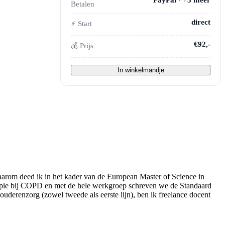
PayPal · +3 meer
Betalen
direct
⚡ Start
€92,-
💰 Prijs
In winkelmandje
arom deed ik in het kader van de European Master of Science in
apie bij COPD en met de hele werkgroep schreven we de Standaard
uderenzorg (zowel tweede als eerste lijn), ben ik freelance docent