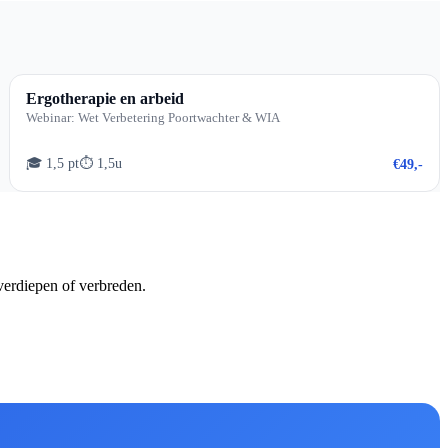
Ergotherapie en arbeid
Webinar: Wet Verbetering Poortwachter & WIA
🎓 1,5 pt
⏱ 1,5u
€49,-
verdiepen of verbreden.