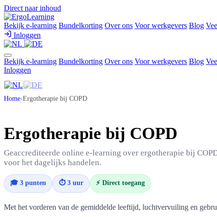
Direct naar inhoud
Bekijk e-learning
Bundelkorting
Over ons
Voor werkgevers
Blog
Vee
Inloggen
Bekijk e-learning
Bundelkorting
Over ons
Voor werkgevers
Blog
Vee
Inloggen
Home
›
Ergotherapie bij COPD
Ergotherapie bij COPD
Geaccrediteerde online e-learning over ergotherapie bij COP
voor het dagelijks handelen.
🎓 3 punten
⏱ 3 uur
⚡ Direct toegang
Met het vorderen van de gemiddelde leeftijd, luchtvervuiling en gebruik