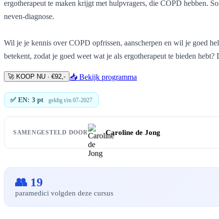
ergotherapeut te maken krijgt met hulpvragers, die COPD hebben. Som
neven-diagnose.
Wil je je kennis over COPD opfrissen, aanscherpen en wil je goed he
betekent, zodat je goed weet wat je als ergotherapeut te bieden hebt? 
🚀 KOOP NU · €92,-
📥 Bekijk programma
✅ EN: 3 pt
geldig t/m 07-2027
Caroline de Jong
SAMENGESTELD DOOR
👥 19
paramedici volgden deze cursus