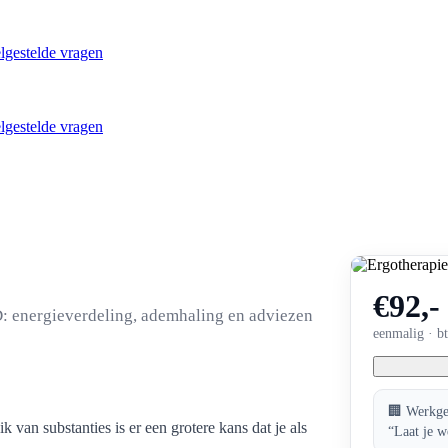
lgestelde vragen
lgestelde vragen
€92,-
D: energieverdeling, ademhaling en adviezen
eenmalig · b
🏢 Werkgev
 van substanties is er een grotere kans dat je als
“Laat je w