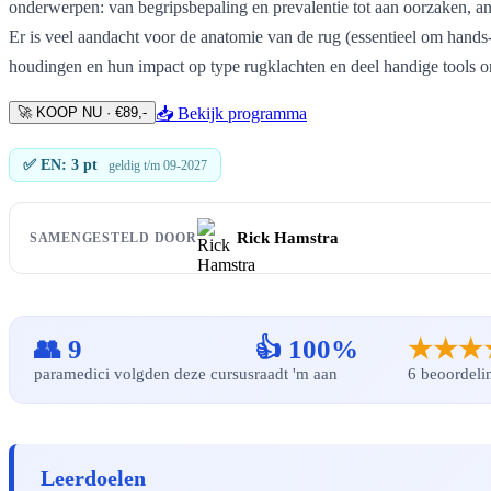
onderwerpen: van begripsbepaling en prevalentie tot aan oorzaken, a
Er is veel aandacht voor de anatomie van de rug (essentieel om hands
houdingen en hun impact op type rugklachten en deel handige tools o
🚀 KOOP NU · €89,-
📥 Bekijk programma
✅ EN: 3 pt
geldig t/m 09-2027
Rick Hamstra
SAMENGESTELD DOOR
👥 9
👍 100%
★★★
paramedici volgden deze cursus
raadt 'm aan
6 beoordeli
Leerdoelen