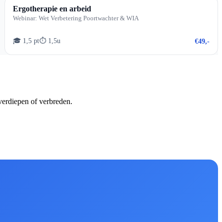
Ergotherapie en arbeid
Webinar: Wet Verbetering Poortwachter & WIA
🎓 1,5 pt
⏱ 1,5u
€49,-
verdiepen of verbreden.