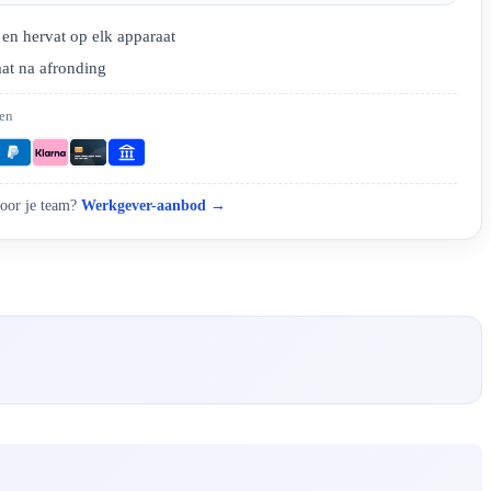
en hervat op elk apparaat
aat na afronding
len
oor je team?
Werkgever-aanbod →