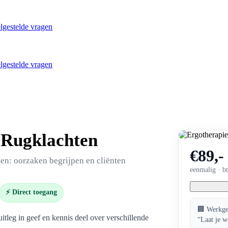
lgestelde vragen
lgestelde vragen
e Rugklachten
€89,-
ten: oorzaken begrijpen en cliënten
eenmalig · b
⚡ Direct toegang
🏢 Werkgev
tleg in geef en kennis deel over verschillende
“Laat je w