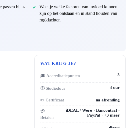
 passen bij a-
Weet je welke factoren van invloed kunnen
zijn op het ontstaan en in stand houden van
rugklachten
WAT KRIJG JE?
3
🎓 Accreditatiepunten
3 uur
⏱ Studieduur
📜 Certificaat
na afronding
iDEAL / Wero · Bancontact ·
💳
PayPal · +3 meer
Betalen
direct