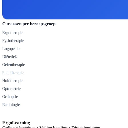
Cursussen per beroepsgroep
Ergotherapie
Fysiotherapie
Logopedie
Diëtetiek
Oefentherapie
Podotherapie
Huidtherapie
Optometrie
Orthoptie
Radiologie
ErgoLearning
Online e-learnings • Veilige betaling • Direct beginnen