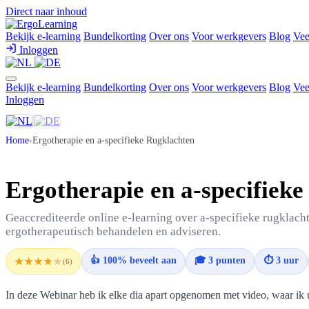
Direct naar inhoud
Bekijk e-learning
Bundelkorting
Over ons
Voor werkgevers
Blog
Vee
Inloggen
Bekijk e-learning
Bundelkorting
Over ons
Voor werkgevers
Blog
Vee
Inloggen
Home
›
Ergotherapie en a-specifieke Rugklachten
Ergotherapie en a-specifiek
Geaccrediteerde online e-learning over a-specifieke rugklach
ergotherapeutisch behandelen en adviseren.
👍 100% beveelt aan
🎓 3 punten
⏱ 3 uur
★★★★
★
(6)
In deze Webinar heb ik elke dia apart opgenomen met video, waar ik ui