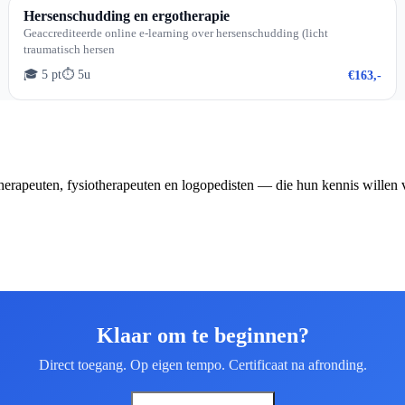
Hersenschudding en ergotherapie
Geaccrediteerde online e-learning over hersenschudding (licht
traumatisch hersen
🎓 5 pt
⏱ 5u
€163,-
erapeuten, fysiotherapeuten en logopedisten — die hun kennis willen 
Klaar om te beginnen?
Direct toegang. Op eigen tempo. Certificaat na afronding.