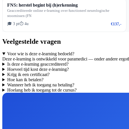
FNS: herstel begint bij (h)erkenning
Geaccrediteerde online e-learning over functioneel neurologische
stoornissen (FN
🎓 3 pt
⏱ 4u
€137,-
Veelgestelde vragen
Voor wie is deze e-learning bedoeld?
Deze e-learning is ontwikkeld voor paramedici — onder andere ergoth
Is deze e-learning geaccrediteerd?
Hoeveel tijd kost deze e-learning?
Krijg ik een certificaat?
Hoe kan ik betalen?
Wanneer heb ik toegang na betaling?
Hoelang heb ik toegang tot de cursus?