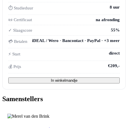
8 uur
⏱ Studieduur
📜 Certificaat
na afronding
55%
✓ Slaagscore
iDEAL / Wero · Bancontact · PayPal · +3 meer
💳 Betalen
direct
⚡ Start
€209,-
💰 Prijs
In winkelmandje
Samenstellers