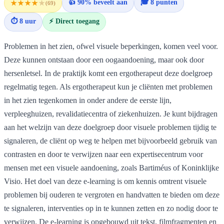
👍 90% beveelt aan
🎓 8 punten
★★★★
★
(69)
⏱ 8 uur
⚡ Direct toegang
Problemen in het zien, ofwel visuele beperkingen, komen veel voor.
Deze kunnen ontstaan door een oogaandoening, maar ook door
hersenletsel. In de praktijk komt een ergotherapeut deze doelgroep
regelmatig tegen. Als ergotherapeut kun je cliënten met problemen
in het zien tegenkomen in onder andere de eerste lijn,
verpleeghuizen, revalidatiecentra of ziekenhuizen. Je kunt bijdragen
aan het welzijn van deze doelgroep door visuele problemen tijdig te
signaleren, de cliënt op weg te helpen met bijvoorbeeld gebruik van
contrasten en door te verwijzen naar een expertisecentrum voor
mensen met een visuele aandoening, zoals Bartiméus of Koninklijke
Visio. Het doel van deze e-learning is om kennis omtrent visuele
problemen bij ouderen te vergroten en handvatten te bieden om deze
te signaleren, interventies op in te kunnen zetten en zo nodig door te
verwijzen. De e-learning is opgebouwd uit tekst, filmfragmenten en