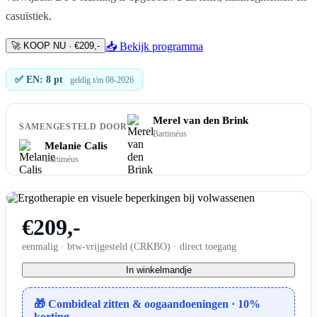
casuïstiek.
🚀 KOOP NU · €209,-
📥 Bekijk programma
✅ EN: 8 pt
geldig t/m 08-2026
Merel van den Brink
SAMENGESTELD DOOR
Bartiméus
Melanie Calis
Bartiméus
€209,-
eenmalig · btw-vrijgesteld (CRKBO) · direct toegang
In winkelmandje
🎁 Combideal zitten & oogaandoeningen · 10%
korting