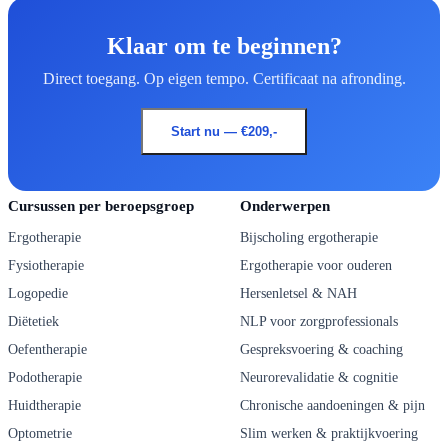
Klaar om te beginnen?
Direct toegang. Op eigen tempo. Certificaat na afronding.
Start nu — €209,-
Cursussen per beroepsgroep
Onderwerpen
Ergotherapie
Bijscholing ergotherapie
Fysiotherapie
Ergotherapie voor ouderen
Logopedie
Hersenletsel & NAH
Diëtetiek
NLP voor zorgprofessionals
Oefentherapie
Gespreksvoering & coaching
Podotherapie
Neurorevalidatie & cognitie
Huidtherapie
Chronische aandoeningen & pijn
Optometrie
Slim werken & praktijkvoering