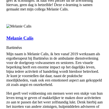
geef ik scholingen. Ik haal veel plezier uit de afwisseling
hiervan, geen dag is hetzelfde! Deze e-learning is samen
gemaakt met mijn collega Melanie Calis.
Melanie Calis
Bartiméus
Mijn naam is Melanie Calis, ik ben vanaf 2019 werkzaam als
ergotherapeut bij Bartiméus in de ambulante dienstverlening
voor de doelgroep volwassenen en senioren. Een visuele
beperking heeft een enorme impact op het dagelijks leven,
bijna iedere activiteit of handeling wordt hierdoor beïnvloed.
Je kunt je voorstellen dat daar, naast de praktische
moeilijkheden, vaak ook een emotioneel aspect aan gekoppeld
zit zoals angst en onzekerheid.
Het geeft veel voldoening om mensen weer een stukje van hun
leven terug te geven of makkelijker te maken door activiteiten
zo aan te passen dat het weer zelfstandig lukt. Denk hierbij aan
het inzetten van andere zintuigen, hulpmiddelen adviseren of