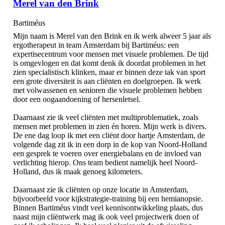
Merel van den Brink
Bartiméus
Mijn naam is Merel van den Brink en ik werk alweer 5 jaar als
ergotherapeut in team Amsterdam bij Bartiméus: een
expertisecentrum voor mensen met visuele problemen. De tijd
is omgevlogen en dat komt denk ik doordat problemen in het
zien specialistisch klinken, maar er binnen deze tak van sport
een grote diversiteit is aan cliënten en doelgroepen. Ik werk
met volwassenen en senioren die visuele problemen hebben
door een oogaandoening of hersenletsel.
Daarnaast zie ik veel cliënten met multiproblematiek, zoals
mensen met problemen in zien én horen. Mijn werk is divers.
De ene dag loop ik met een cliënt door hartje Amsterdam, de
volgende dag zit ik in een dorp in de kop van Noord-Holland
een gesprek te voeren over energiebalans en de invloed van
verlichting hierop. Ons team bedient namelijk heel Noord-
Holland, dus ik maak genoeg kilometers.
Daarnaast zie ik cliënten op onze locatie in Amsterdam,
bijvoorbeeld voor kijkstrategie-training bij een hemianopsie.
Binnen Bartiméus vindt veel kennisontwikkeling plaats, dus
naast mijn cliëntwerk mag ik ook veel projectwerk doen of