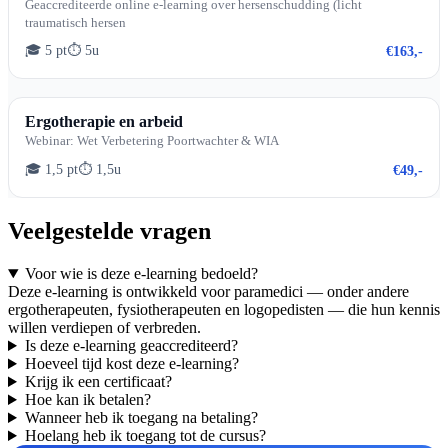
Geaccrediteerde online e-learning over hersenschudding (licht
traumatisch hersen
🎓 5 pt
⏱ 5u
€163,-
Ergotherapie en arbeid
Webinar: Wet Verbetering Poortwachter & WIA
🎓 1,5 pt
⏱ 1,5u
€49,-
Veelgestelde vragen
Voor wie is deze e-learning bedoeld?
Deze e-learning is ontwikkeld voor paramedici — onder andere
ergotherapeuten, fysiotherapeuten en logopedisten — die hun kennis
willen verdiepen of verbreden.
Is deze e-learning geaccrediteerd?
Hoeveel tijd kost deze e-learning?
Krijg ik een certificaat?
Hoe kan ik betalen?
Wanneer heb ik toegang na betaling?
Hoelang heb ik toegang tot de cursus?