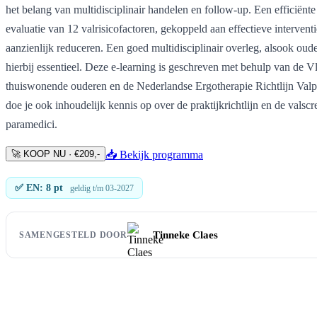
het belang van multidisciplinair handelen en follow-up. Een efficiënte
evaluatie van 12 valrisicofactoren, gekoppeld aan effectieve intervent
aanzienlijk reduceren. Een goed multidisciplinair overleg, alsook ou
hierbij essentieel. Deze e-learning is geschreven met behulp van de Vla
thuiswonende ouderen en de Nederlandse Ergotherapie Richtlijn Valpr
doe je ook inhoudelijk kennis op over de praktijkrichtlijn en de valsc
paramedici.
🚀 KOOP NU · €209,-
📥 Bekijk programma
✅ EN: 8 pt
geldig t/m 03-2027
Tinneke Claes
SAMENGESTELD DOOR