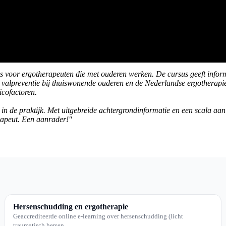
s voor ergotherapeuten die met ouderen werken. De cursus geeft inform
jn valpreventie bij thuiswonende ouderen en de Nederlandse ergotherapi
icofactoren.
en in de praktijk. Met uitgebreide achtergrondinformatie en een scala aan
rapeut. Een aanrader!"
Hersenschudding en ergotherapie
Geaccrediteerde online e-learning over hersenschudding (licht
traumatisch hersen