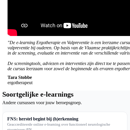
"De e-learning Ergotherapie en Valpreventie is een leerzame cursu
valpreventie bij ouderen. Op basis van de Vlaamse praktijkrichtli
in de screening, evaluatie en interventie van de verschillende valris
De screeningtools, adviezen en interventies zijn direct toe te pass
de cursus leerzaam voor zowel de beginnende als ervaren ergothe
Tara Stobbe
ergotherapeut
Soortgelijke e-learnings
Andere cursussen voor jouw beroepsgroep.
FNS: herstel begint bij (h)erkenning
Geaccrediteerde online e-learning over functioneel neurologische
stoornissen (FN