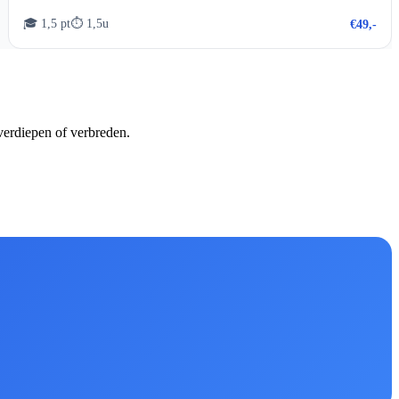
🎓 1,5 pt
⏱ 1,5u
€49,-
verdiepen of verbreden.