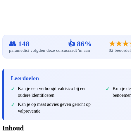
👥 148
👍 86%
★★★
paramedici volgden deze cursus
raadt 'm aan
82 beoordel
Leerdoelen
Kan je een verhoogd valrisico bij een
Kun je de 
oudere identificeren.
benoemen
Kan je op maat advies geven gericht op
valpreventie.
Inhoud