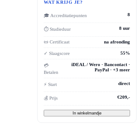
WAT KRIJG JE?
8
🎓 Accreditatiepunten
8 uur
⏱ Studieduur
📜 Certificaat
na afronding
55%
✓ Slaagscore
iDEAL / Wero · Bancontact ·
💳
PayPal · +3 meer
Betalen
direct
⚡ Start
€209,-
💰 Prijs
In winkelmandje