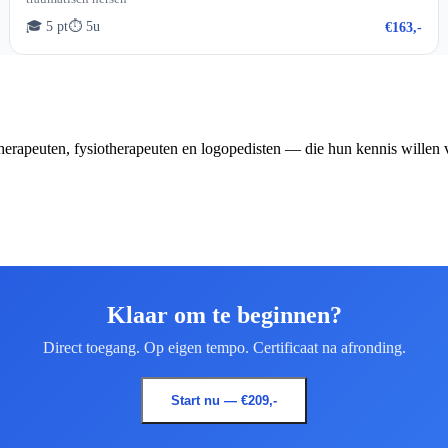
🎓 5 pt
⏱ 5u
€163,-
erapeuten, fysiotherapeuten en logopedisten — die hun kennis willen 
Klaar om te beginnen?
Direct toegang. Op eigen tempo. Certificaat na afronding.
Start nu — €209,-