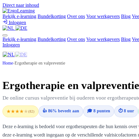
Direct naar inhoud
Bekijk e-learning
Bundelkorting
Over ons
Voor werkgevers
Blog
Vee
Inloggen
Bekijk e-learning
Bundelkorting
Over ons
Voor werkgevers
Blog
Vee
Inloggen
Home
›
Ergotherapie en valpreventie
Ergotherapie en valpreventi
De online cursus valpreventie bij ouderen voor ergotherapeut
👍 86% beveelt aan
🎓 8 punten
⏱ 8 uur
★★★★
★
(82)
Deze e-learning is bedoeld voor ergotherapeuten die hun kennis over 
deze e-learning wordt ingegaan op de verschillende valrisicofactoren 