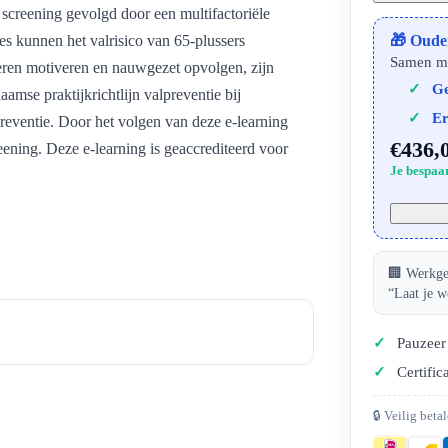
 screening gevolgd door een multifactoriële
ies kunnen het valrisico van 65-plussers
🎁 Oude
Samen m
deren motiveren en nauwgezet opvolgen, zijn
Ge
amse praktijkrichtlijn valpreventie bij
Er
eventie. Door het volgen van deze e-learning
€436,
reening. Deze e-learning is geaccrediteerd voor
Je bespaar
🏢 Werkgev
“Laat je w
Pauzeer 
Certific
🔒 Veilig beta