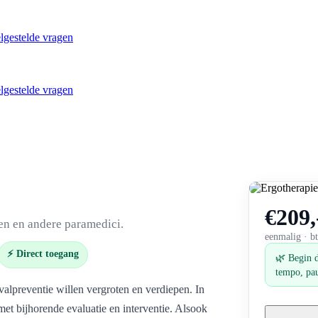
lgestelde vragen
lgestelde vragen
e
€209,
en en andere paramedici.
eenmalig · b
⚡ Direct toegang
🌿 Begin d
tempo, pau
valpreventie willen vergroten en verdiepen. In
met bijhorende evaluatie en interventie. Alsook