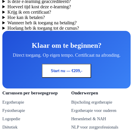
Is deze e-learning geaccrediteerd?
Hoeveel tijd kost deze e-learning?
Krijg ik een certificaat?
Hoe kan ik betalen?
Wanneer heb ik toegang na betaling?
Hoelang heb ik toegang tot de cursus?
Klaar om te beginnen?
Direct toegang. Op eigen tempo. Certificaat na afronding.
Start nu — €209,-
Cursussen per beroepsgroep
Onderwerpen
Ergotherapie
Bijscholing ergotherapie
Fysiotherapie
Ergotherapie voor ouderen
Logopedie
Hersenletsel & NAH
Diëtetiek
NLP voor zorgprofessionals