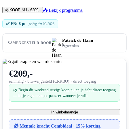
🚀 KOOP NU · €209,-
📥 Bekijk programma
✅ EN: 8 pt
geldig t/m 09-2026
Patrick de Haan
SAMENGESTELD DOOR
ErgoAnders
€209,-
eenmalig · btw-vrijgesteld (CRKBO) · direct toegang
🌿 Begin dit weekend rustig: koop nu en je hebt direct toegang
— in je eigen tempo, pauzeer wanneer je wilt.
In winkelmandje
🎁 Mentale kracht Combideal · 15% korting