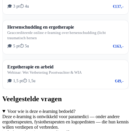
🎓 3 pt
⏱ 4u
€137,-
Hersenschudding en ergotherapie
Geaccrediteerde online e-learning over hersenschudding (licht
traumatisch hersen
🎓 5 pt
⏱ 5u
€163,-
Ergotherapie en arbeid
Webinar: Wet Verbetering Poortwachter & WIA
🎓 1,5 pt
⏱ 1,5u
€49,-
Veelgestelde vragen
Voor wie is deze e-learning bedoeld?
Deze e-learning is ontwikkeld voor paramedici — onder andere
ergotherapeuten, fysiotherapeuten en logopedisten — die hun kennis
willen verdiepen of verbreden.