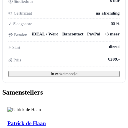
8 uur
⏱ Studieduur
📜 Certificaat
na afronding
55%
✓ Slaagscore
iDEAL / Wero · Bancontact · PayPal · +3 meer
💳 Betalen
direct
⚡ Start
€209,-
💰 Prijs
In winkelmandje
Samenstellers
Patrick de Haan