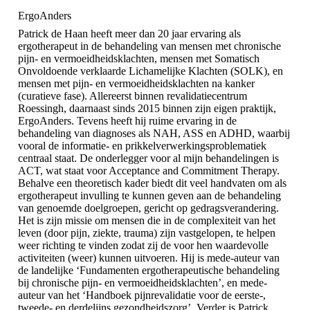
ErgoAnders
Patrick de Haan heeft meer dan 20 jaar ervaring als
ergotherapeut in de behandeling van mensen met chronische
pijn- en vermoeidheidsklachten, mensen met Somatisch
Onvoldoende verklaarde Lichamelijke Klachten (SOLK), en
mensen met pijn- en vermoeidheidsklachten na kanker
(curatieve fase). Allereerst binnen revalidatiecentrum
Roessingh, daarnaast sinds 2015 binnen zijn eigen praktijk,
ErgoAnders. Tevens heeft hij ruime ervaring in de
behandeling van diagnoses als NAH, ASS en ADHD, waarbij
vooral de informatie- en prikkelverwerkingsproblematiek
centraal staat. De onderlegger voor al mijn behandelingen is
ACT, wat staat voor Acceptance and Commitment Therapy.
Behalve een theoretisch kader biedt dit veel handvaten om als
ergotherapeut invulling te kunnen geven aan de behandeling
van genoemde doelgroepen, gericht op gedragsverandering.
Het is zijn missie om mensen die in de complexiteit van het
leven (door pijn, ziekte, trauma) zijn vastgelopen, te helpen
weer richting te vinden zodat zij de voor hen waardevolle
activiteiten (weer) kunnen uitvoeren. Hij is mede-auteur van
de landelijke ‘Fundamenten ergotherapeutische behandeling
bij chronische pijn- en vermoeidheidsklachten’, en mede-
auteur van het ‘Handboek pijnrevalidatie voor de eerste-,
tweede- en derdelijns gezondheidszorg’. Verder is Patrick