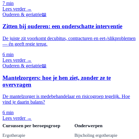
7 min
Lees verder →
Ouderen & geriatrie
📖
Zitten bij ouderen: een onderschatte interventie
De juiste zit voorkomt decubitus, contracturen en eet-/slikproblemen
— én geeft regie terug.
6 min
Lees verder →
Ouderen & geriatrie
📖
Mantelzorgers: hoe je hen ziet, zonder ze te
overvragen
De mantelzorger is medebehandelaar en risicogroep tegelijk. Hoe
vind je daarin balans?
6 min
Lees verder →
Cursussen per beroepsgroep
Onderwerpen
Ergotherapie
Bijscholing ergotherapie