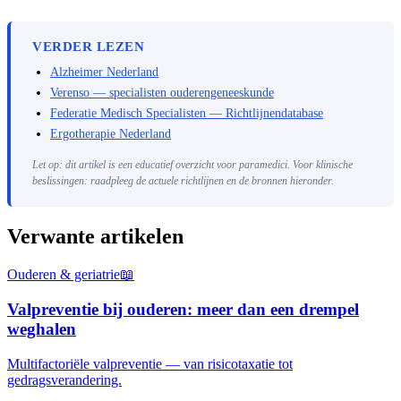
VERDER LEZEN
Alzheimer Nederland
Verenso — specialisten ouderengeneeskunde
Federatie Medisch Specialisten — Richtlijnendatabase
Ergotherapie Nederland
Let op: dit artikel is een educatief overzicht voor paramedici. Voor klinische
beslissingen: raadpleeg de actuele richtlijnen en de bronnen hieronder.
Verwante artikelen
Ouderen & geriatrie
📖
Valpreventie bij ouderen: meer dan een drempel
weghalen
Multifactoriële valpreventie — van risicotaxatie tot
gedragsverandering.