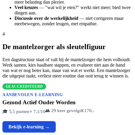
meer belasting dan plezier.
Veel keuzes
— "wat wil je eten?" werkt niet meer; bied twee
dingen aan.
Discussie over de werkelijkheid
— niet corrigeren maar
meebewegen, zonder leugen, met empathie.
4
De mantelzorger als sleutelfiguur
Een dagstructuur staat of valt bij de mantelzorger die hem volhoudt.
Werk samen, kies haalbare stappen, en evalueer niet aan de hand
van wat er nog beter kan, maar van wat er werkt. Een mantelzorger
die uitgeput raakt, verliest meer routine dan ooit terug te winnen is.
GEACCREDITEERD
AANBEVOLEN E-LEARNING
Gezond Actief Ouder Worden
👥 29 keer gevolgd
€170,-
🎓 5,5 punten
⭐ 7,1/10
Bekijk e-learning →