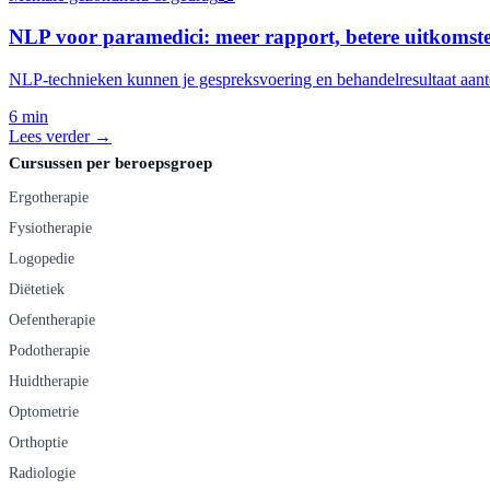
NLP voor paramedici: meer rapport, betere uitkomst
NLP-technieken kunnen je gespreksvoering en behandelresultaat aant
6 min
Lees verder →
Cursussen per beroepsgroep
Ergotherapie
Fysiotherapie
Logopedie
Diëtetiek
Oefentherapie
Podotherapie
Huidtherapie
Optometrie
Orthoptie
Radiologie