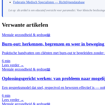
Federatie Medisch Specialisten — Richtlijnendatabase
Let op: dit artikel is een educatief overzicht voor paramedici. Voor klinische beslissin
Verwante artikelen
Mentale gezondheid & gedrag
📖
Burn-out: herkennen, begrenzen en weer in bewegin
Praktische handvatten om cliënten met burn-out te begeleiden zonder z
6 min
Lees verder →
Mentale gezondheid & gedrag
📖
Oplossingsgericht werken: van probleem naar mogeli
Een gespreksmodel dat snel, respectvol en bewezen effectief is — ook
6 min
Lees verder →
Mentale gezondheid & gedrag
📖