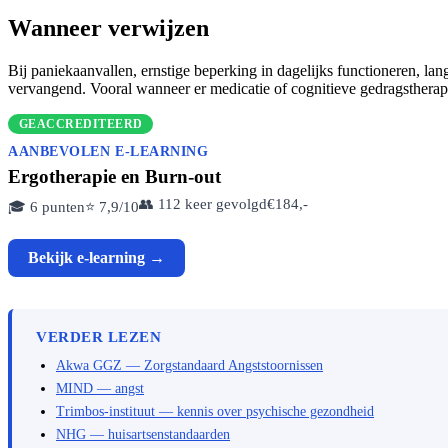
Wanneer verwijzen
Bij paniekaanvallen, ernstige beperking in dagelijks functioneren, l
vervangend. Vooral wanneer er medicatie of cognitieve gedragstherapie
GEACCREDITEERD
AANBEVOLEN E-LEARNING
Ergotherapie en Burn-out
👥 112 keer gevolgd
€184,-
🎓 6 punten
⭐ 7,9/10
Bekijk e-learning →
VERDER LEZEN
Akwa GGZ — Zorgstandaard Angststoornissen
MIND — angst
Trimbos-instituut — kennis over psychische gezondheid
NHG — huisartsenstandaarden