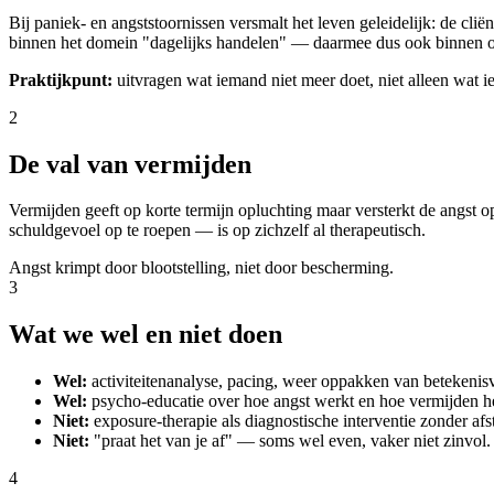
Bij paniek- en angststoornissen versmalt het leven geleidelijk: de cliën
binnen het domein "dagelijks handelen" — daarmee dus ook binnen on
Praktijkpunt:
uitvragen wat iemand niet meer doet, niet alleen wat 
2
De val van vermijden
Vermijden geeft op korte termijn opluchting maar versterkt de angst 
schuldgevoel op te roepen — is op zichzelf al therapeutisch.
Angst krimpt door blootstelling, niet door bescherming.
3
Wat we wel en niet doen
Wel:
activiteitenanalyse, pacing, weer oppakken van betekenisv
Wel:
psycho-educatie over hoe angst werkt en hoe vermijden het
Niet:
exposure-therapie als diagnostische interventie zonder a
Niet:
"praat het van je af" — soms wel even, vaker niet zinvol.
4