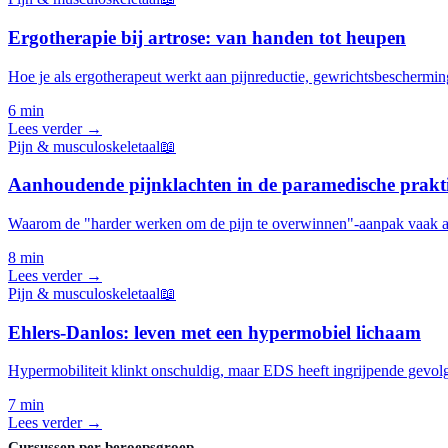
Ergotherapie bij artrose: van handen tot heupen
Hoe je als ergotherapeut werkt aan pijnreductie, gewrichtsbeschermin
6 min
Lees verder →
Pijn & musculoskeletaal
📖
Aanhoudende pijnklachten in de paramedische prakt
Waarom de "harder werken om de pijn te overwinnen"-aanpak vaak a
8 min
Lees verder →
Pijn & musculoskeletaal
📖
Ehlers-Danlos: leven met een hypermobiel lichaam
Hypermobiliteit klinkt onschuldig, maar EDS heeft ingrijpende gevolg
7 min
Lees verder →
Cursussen per beroepsgroep