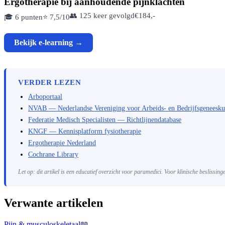
Ergotherapie bij aanhoudende pijnklachten
👥 125 keer gevolgd
€184,-
🎓 6 punten
⭐ 7,5/10
Bekijk e-learning →
VERDER LEZEN
Arboportaal
NVAB — Nederlandse Vereniging voor Arbeids- en Bedrijfsgeneesk
Federatie Medisch Specialisten — Richtlijnendatabase
KNGF — Kennisplatform fysiotherapie
Ergotherapie Nederland
Cochrane Library
Let op: dit artikel is een educatief overzicht voor paramedici. Voor klinische beslissin
Verwante artikelen
Pijn & musculoskeletaal
📖