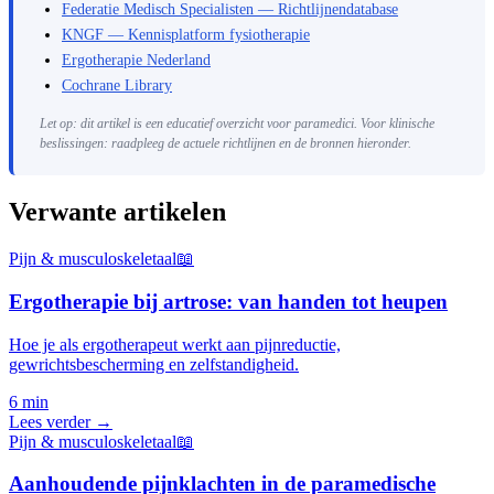
Federatie Medisch Specialisten — Richtlijnendatabase
KNGF — Kennisplatform fysiotherapie
Ergotherapie Nederland
Cochrane Library
Let op: dit artikel is een educatief overzicht voor paramedici. Voor klinische
beslissingen: raadpleeg de actuele richtlijnen en de bronnen hieronder.
Verwante artikelen
Pijn & musculoskeletaal
📖
Ergotherapie bij artrose: van handen tot heupen
Hoe je als ergotherapeut werkt aan pijnreductie,
gewrichtsbescherming en zelfstandigheid.
6 min
Lees verder →
Pijn & musculoskeletaal
📖
Aanhoudende pijnklachten in de paramedische