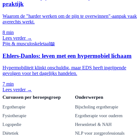
praktijk
Waarom de "harder werken om de pijn te overwinnen"-aanpak vaak
averechts werkt.
8 min
Lees verder →
Pijn & musculoskeletaal
📖
Ehlers-Danlos: leven met een hypermobiel lichaam
Hypermobiliteit klinkt onschuldig, maar EDS heeft ingrijpende
gevolgen voor het dagelijks handelen.
7 min
Lees verder →
Cursussen per beroepsgroep
Onderwerpen
Ergotherapie
Bijscholing ergotherapie
Fysiotherapie
Ergotherapie voor ouderen
Logopedie
Hersenletsel & NAH
Diëtetiek
NLP voor zorgprofessionals