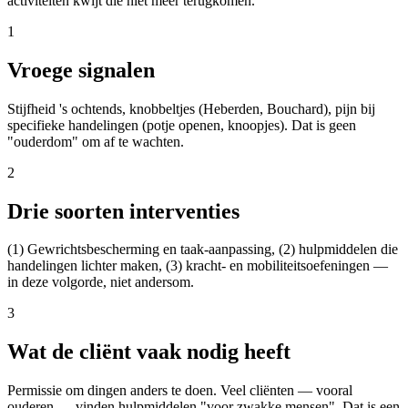
activiteiten kwijt die niet meer terugkomen.
1
Vroege signalen
Stijfheid 's ochtends, knobbeltjes (Heberden, Bouchard), pijn bij
specifieke handelingen (potje openen, knoopjes). Dat is geen
"ouderdom" om af te wachten.
2
Drie soorten interventies
(1) Gewrichtsbescherming en taak-aanpassing, (2) hulpmiddelen die
handelingen lichter maken, (3) kracht- en mobiliteitsoefeningen —
in deze volgorde, niet andersom.
3
Wat de cliënt vaak nodig heeft
Permissie om dingen anders te doen. Veel cliënten — vooral
ouderen — vinden hulpmiddelen "voor zwakke mensen". Dat is een