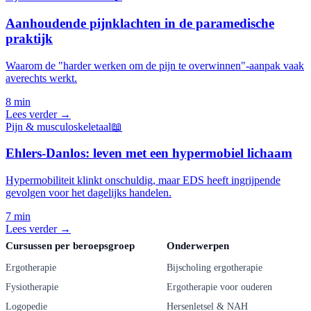
Aanhoudende pijnklachten in de paramedische
praktijk
Waarom de "harder werken om de pijn te overwinnen"-aanpak vaak
averechts werkt.
8 min
Lees verder →
Pijn & musculoskeletaal
📖
Ehlers-Danlos: leven met een hypermobiel lichaam
Hypermobiliteit klinkt onschuldig, maar EDS heeft ingrijpende
gevolgen voor het dagelijks handelen.
7 min
Lees verder →
Cursussen per beroepsgroep
Onderwerpen
Ergotherapie
Bijscholing ergotherapie
Fysiotherapie
Ergotherapie voor ouderen
Logopedie
Hersenletsel & NAH