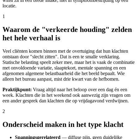
winst zit in een brede intake, niet in symptoombestrijding op één
locatie.
1
Waarom de "verkeerde houding" zelden
het hele verhaal is
Veel cliënten komen binnen met de overtuiging dat hun klachten
ontstaan door "slecht zitten". Dat is een te smalle verklaring.
Statische belasting speelt zeker mee, maar het is vaak de combinatie
met onvoldoende variatie, slaaptekort, mentale spanning en een
afgenomen algemene belastbaarheid die het beeld bepaalt. Wie
alleen het bureau aanpast, mist drie kwart van de hefbomen.
Praktijkpunt:
Vraag altijd naar het beloop over een dag én een
week. Klachten die in het weekend ook aanwezig zijn vragen om
een ander gesprek dan klachten die op vrijdagavond verdwijnen.
2
Onderscheid maken in het type klacht
Spanningsgerelateerd
— diffuse pijn, geen duidelijke