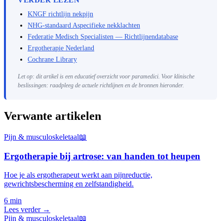
VERDER LEZEN
KNGF richtlijn nekpijn
NHG-standaard Aspecifieke nekklachten
Federatie Medisch Specialisten — Richtlijnendatabase
Ergotherapie Nederland
Cochrane Library
Let op: dit artikel is een educatief overzicht voor paramedici. Voor klinische
beslissingen: raadpleeg de actuele richtlijnen en de bronnen hieronder.
Verwante artikelen
Pijn & musculoskeletaal
📖
Ergotherapie bij artrose: van handen tot heupen
Hoe je als ergotherapeut werkt aan pijnreductie,
gewrichtsbescherming en zelfstandigheid.
6 min
Lees verder →
Pijn & musculoskeletaal
📖