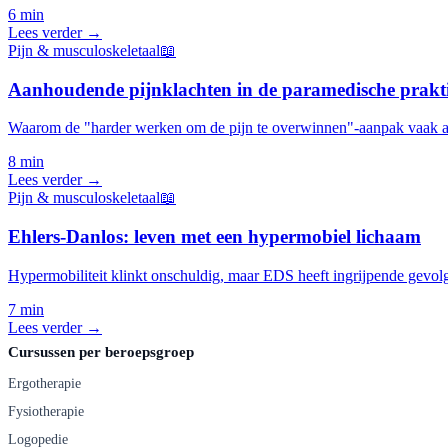
6 min
Lees verder →
Pijn & musculoskeletaal
📖
Aanhoudende pijnklachten in de paramedische prakt
Waarom de "harder werken om de pijn te overwinnen"-aanpak vaak a
8 min
Lees verder →
Pijn & musculoskeletaal
📖
Ehlers-Danlos: leven met een hypermobiel lichaam
Hypermobiliteit klinkt onschuldig, maar EDS heeft ingrijpende gevolg
7 min
Lees verder →
Cursussen per beroepsgroep
Ergotherapie
Fysiotherapie
Logopedie