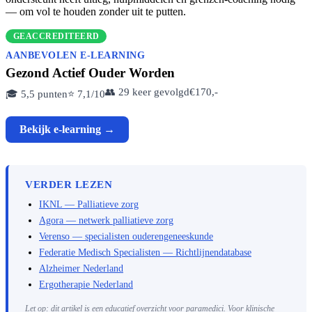
— om vol te houden zonder uit te putten.
GEACCREDITEERD
AANBEVOLEN E-LEARNING
Gezond Actief Ouder Worden
👥 29 keer gevolgd
€170,-
🎓 5,5 punten
⭐ 7,1/10
Bekijk e-learning →
VERDER LEZEN
IKNL — Palliatieve zorg
Agora — netwerk palliatieve zorg
Verenso — specialisten ouderengeneeskunde
Federatie Medisch Specialisten — Richtlijnendatabase
Alzheimer Nederland
Ergotherapie Nederland
Let op: dit artikel is een educatief overzicht voor paramedici. Voor klinische