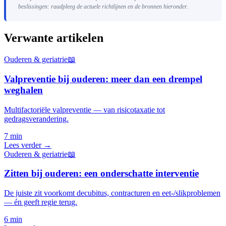
beslissingen: raadpleeg de actuele richtlijnen en de bronnen hieronder.
Verwante artikelen
Ouderen & geriatrie
📖
Valpreventie bij ouderen: meer dan een drempel
weghalen
Multifactoriële valpreventie — van risicotaxatie tot
gedragsverandering.
7 min
Lees verder →
Ouderen & geriatrie
📖
Zitten bij ouderen: een onderschatte interventie
De juiste zit voorkomt decubitus, contracturen en eet-/slikproblemen
— én geeft regie terug.
6 min