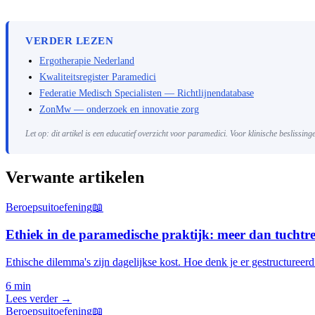
VERDER LEZEN
Ergotherapie Nederland
Kwaliteitsregister Paramedici
Federatie Medisch Specialisten — Richtlijnendatabase
ZonMw — onderzoek en innovatie zorg
Let op: dit artikel is een educatief overzicht voor paramedici. Voor klinische beslissin
Verwante artikelen
Beroepsuitoefening
📖
Ethiek in de paramedische praktijk: meer dan tuchtr
Ethische dilemma's zijn dagelijkse kost. Hoe denk je er gestructureer
6 min
Lees verder →
Beroepsuitoefening
📖