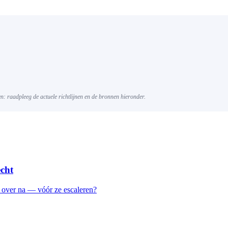
gen: raadpleeg de actuele richtlijnen en de bronnen hieronder.
echt
d over na — vóór ze escaleren?