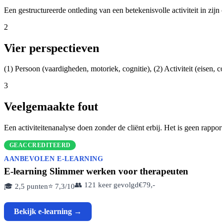
Een gestructureerde ontleding van een betekenisvolle activiteit in zi
2
Vier perspectieven
(1) Persoon (vaardigheden, motoriek, cognitie), (2) Activiteit (eisen, c
3
Veelgemaakte fout
Een activiteitenanalyse doen zonder de cliënt erbij. Het is geen rappo
GEACCREDITEERD
AANBEVOLEN E-LEARNING
E-learning Slimmer werken voor therapeuten
👥 121 keer gevolgd
€79,-
🎓 2,5 punten
⭐ 7,3/10
Bekijk e-learning →