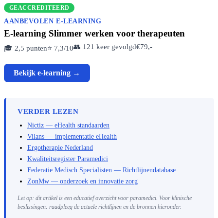
GEACCREDITEERD
AANBEVOLEN E-LEARNING
E-learning Slimmer werken voor therapeuten
👥 121 keer gevolgd
€79,-
🎓 2,5 punten
⭐ 7,3/10
Bekijk e-learning →
VERDER LEZEN
Nictiz — eHealth standaarden
Vilans — implementatie eHealth
Ergotherapie Nederland
Kwaliteitsregister Paramedici
Federatie Medisch Specialisten — Richtlijnendatabase
ZonMw — onderzoek en innovatie zorg
Let op: dit artikel is een educatief overzicht voor paramedici. Voor klinische
beslissingen: raadpleeg de actuele richtlijnen en de bronnen hieronder.