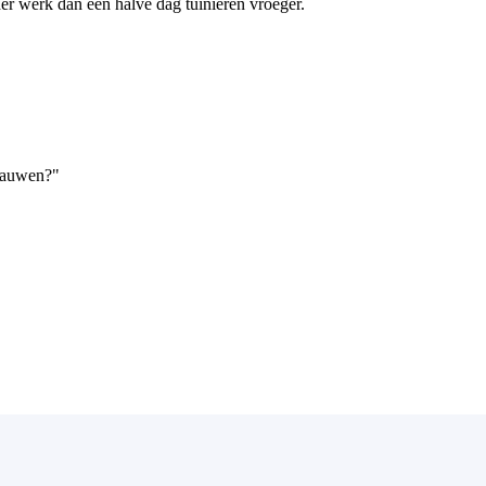
r werk dan een halve dag tuinieren vroeger.
 kauwen?"