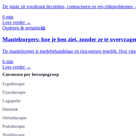
De juiste zit voorkomt decubitus, contracturen en eet-/slikproblemen —
6 min
Lees verder →
Ouderen & geriatrie
📖
Mantelzorgers: hoe je hen ziet, zonder ze te overvrage
De mantelzorger is medebehandelaar en risicogroep tegelijk. Hoe vind
6 min
Lees verder →
Cursussen per beroepsgroep
Ergotherapie
Fysiotherapie
Logopedie
Diëtetiek
Oefentherapie
Podotherapie
Huidtherapie