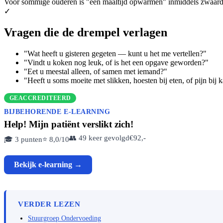
Voor sommige ouderen is "een maaltijd opwarmen" inmiddels zwaarde
✓
Vragen die de drempel verlagen
"Wat heeft u gisteren gegeten — kunt u het me vertellen?"
"Vindt u koken nog leuk, of is het een opgave geworden?"
"Eet u meestal alleen, of samen met iemand?"
"Heeft u soms moeite met slikken, hoesten bij eten, of pijn bij
GEACCREDITEERD
BIJBEHORENDE E-LEARNING
Help! Mijn patiënt verslikt zich!
👥 49 keer gevolgd
€92,-
🎓 3 punten
⭐ 8,0/10
Bekijk e-learning →
VERDER LEZEN
Stuurgroep Ondervoeding