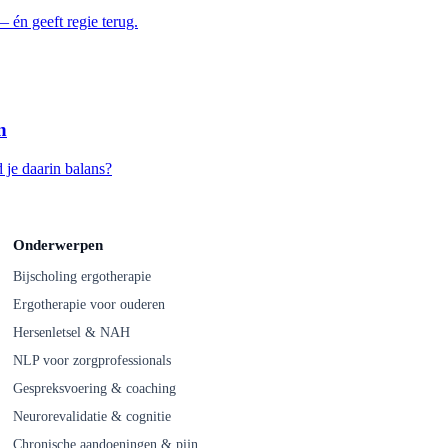
 én geeft regie terug.
n
 je daarin balans?
Onderwerpen
Bijscholing ergotherapie
Ergotherapie voor ouderen
Hersenletsel & NAH
NLP voor zorgprofessionals
Gespreksvoering & coaching
Neurorevalidatie & cognitie
Chronische aandoeningen & pijn