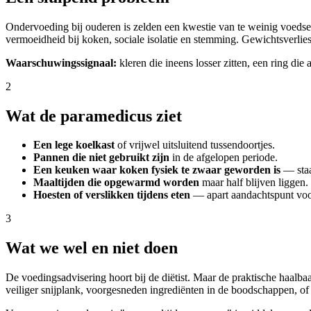
Ondervoeding bij ouderen is zelden een kwestie van te weinig voedsel
vermoeidheid bij koken, sociale isolatie en stemming. Gewichtsverlies
Waarschuwingssignaal:
kleren die ineens losser zitten, een ring die
2
Wat de paramedicus ziet
Een lege koelkast
of vrijwel uitsluitend tussendoortjes.
Pannen die niet gebruikt zijn
in de afgelopen periode.
Een keuken waar koken fysiek te zwaar geworden is
— staan
Maaltijden die opgewarmd worden
maar half blijven liggen.
Hoesten of verslikken tijdens eten
— apart aandachtspunt voo
3
Wat we wel en niet doen
De voedingsadvisering hoort bij de diëtist. Maar de praktische haalbaar
veiliger snijplank, voorgesneden ingrediënten in de boodschappen, of e