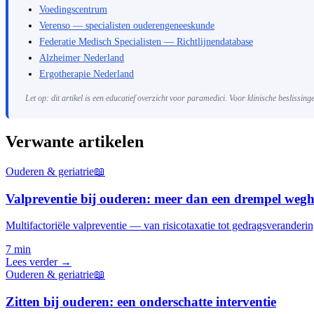
Voedingscentrum
Verenso — specialisten ouderengeneeskunde
Federatie Medisch Specialisten — Richtlijnendatabase
Alzheimer Nederland
Ergotherapie Nederland
Let op: dit artikel is een educatief overzicht voor paramedici. Voor klinische beslissin
Verwante artikelen
Ouderen & geriatrie
📖
Valpreventie bij ouderen: meer dan een drempel weg
Multifactoriële valpreventie — van risicotaxatie tot gedragsveranderin
7 min
Lees verder →
Ouderen & geriatrie
📖
Zitten bij ouderen: een onderschatte interventie