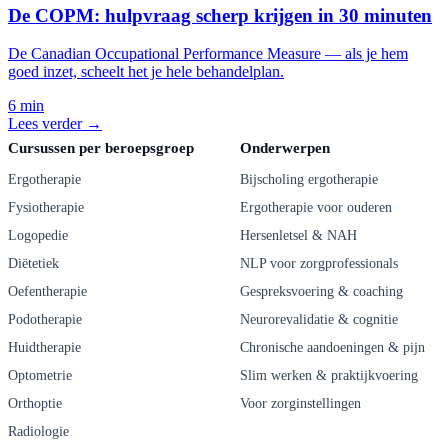
De COPM: hulpvraag scherp krijgen in 30 minuten
De Canadian Occupational Performance Measure — als je hem
goed inzet, scheelt het je hele behandelplan.
6 min
Lees verder →
Cursussen per beroepsgroep
Onderwerpen
Ergotherapie
Bijscholing ergotherapie
Fysiotherapie
Ergotherapie voor ouderen
Logopedie
Hersenletsel & NAH
Diëtetiek
NLP voor zorgprofessionals
Oefentherapie
Gespreksvoering & coaching
Podotherapie
Neurorevalidatie & cognitie
Huidtherapie
Chronische aandoeningen & pijn
Optometrie
Slim werken & praktijkvoering
Orthoptie
Voor zorginstellingen
Radiologie