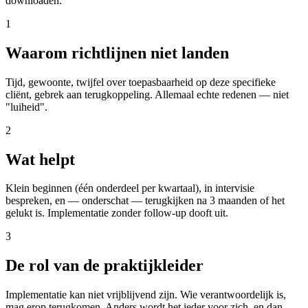
downloaden.
1
Waarom richtlijnen niet landen
Tijd, gewoonte, twijfel over toepasbaarheid op deze specifieke
cliënt, gebrek aan terugkoppeling. Allemaal echte redenen — niet
"luiheid".
2
Wat helpt
Klein beginnen (één onderdeel per kwartaal), in intervisie
bespreken, en — onderschat — terugkijken na 3 maanden of het
gelukt is. Implementatie zonder follow-up dooft uit.
3
De rol van de praktijkleider
Implementatie kan niet vrijblijvend zijn. Wie verantwoordelijk is,
mag erop terugkomen. Anders wordt het ieder voor zich, en dan