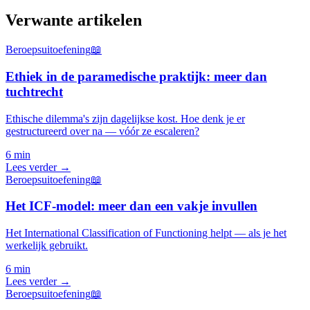
Verwante artikelen
Beroepsuitoefening
📖
Ethiek in de paramedische praktijk: meer dan
tuchtrecht
Ethische dilemma's zijn dagelijkse kost. Hoe denk je er
gestructureerd over na — vóór ze escaleren?
6 min
Lees verder →
Beroepsuitoefening
📖
Het ICF-model: meer dan een vakje invullen
Het International Classification of Functioning helpt — als je het
werkelijk gebruikt.
6 min
Lees verder →
Beroepsuitoefening
📖