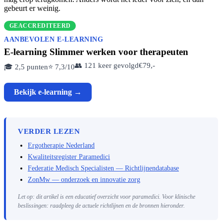
gebeurt er weinig.
GEACCREDITEERD
AANBEVOLEN E-LEARNING
E-learning Slimmer werken voor therapeuten
👥 121 keer gevolgd
€79,-
🎓 2,5 punten
⭐ 7,3/10
Bekijk e-learning →
VERDER LEZEN
Ergotherapie Nederland
Kwaliteitsregister Paramedici
Federatie Medisch Specialisten — Richtlijnendatabase
ZonMw — onderzoek en innovatie zorg
Let op: dit artikel is een educatief overzicht voor paramedici. Voor klinische
beslissingen: raadpleeg de actuele richtlijnen en de bronnen hieronder.