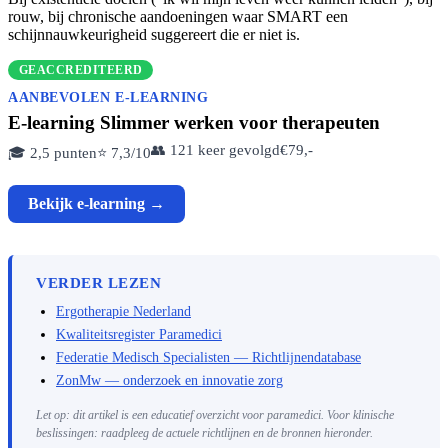
rouw, bij chronische aandoeningen waar SMART een
schijnnauwkeurigheid suggereert die er niet is.
GEACCREDITEERD
AANBEVOLEN E-LEARNING
E-learning Slimmer werken voor therapeuten
👥 121 keer gevolgd
€79,-
🎓 2,5 punten
⭐ 7,3/10
Bekijk e-learning →
VERDER LEZEN
Ergotherapie Nederland
Kwaliteitsregister Paramedici
Federatie Medisch Specialisten — Richtlijnendatabase
ZonMw — onderzoek en innovatie zorg
Let op: dit artikel is een educatief overzicht voor paramedici. Voor klinische
beslissingen: raadpleeg de actuele richtlijnen en de bronnen hieronder.