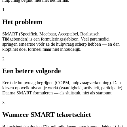
hulpvraag begint, niet met het format.
1
Het probleem
SMART (Specifiek, Meetbaar, Acceptabel, Realistisch,
Tijdgebonden) is een formuleringssjabloon. Veel paramedici
springen ernaartoe vóór ze de hulpvraag scherp hebben — en dan
klopt het doel formeel maar niet inhoudelijk.
2
Een betere volgorde
Eerst de hulpvraag begrijpen (COPM, hulpvraagverkenning). Dan
kiezen op welk niveau je werkt (vaardigheid, activiteit, participatie).
Daarna SMART formuleren — als sluitstuk, niet als startpunt.
3
Wanneer SMART tekortschiet
Bij existentiële doelen ("ik wil mijn leven weer kunnen leiden"), bij