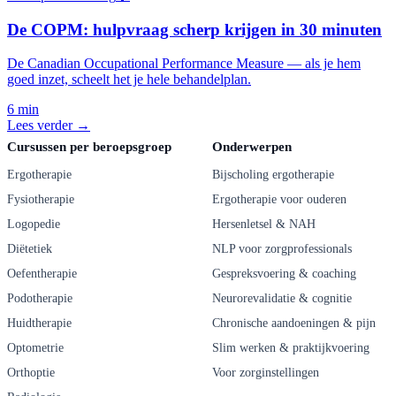
De COPM: hulpvraag scherp krijgen in 30 minuten
De Canadian Occupational Performance Measure — als je hem
goed inzet, scheelt het je hele behandelplan.
6 min
Lees verder →
Cursussen per beroepsgroep
Onderwerpen
Ergotherapie
Bijscholing ergotherapie
Fysiotherapie
Ergotherapie voor ouderen
Logopedie
Hersenletsel & NAH
Diëtetiek
NLP voor zorgprofessionals
Oefentherapie
Gespreksvoering & coaching
Podotherapie
Neurorevalidatie & cognitie
Huidtherapie
Chronische aandoeningen & pijn
Optometrie
Slim werken & praktijkvoering
Orthoptie
Voor zorginstellingen