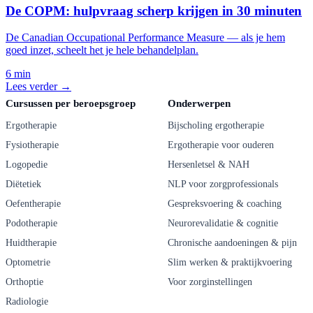
De COPM: hulpvraag scherp krijgen in 30 minuten
De Canadian Occupational Performance Measure — als je hem
goed inzet, scheelt het je hele behandelplan.
6 min
Lees verder →
Cursussen per beroepsgroep
Onderwerpen
Ergotherapie
Bijscholing ergotherapie
Fysiotherapie
Ergotherapie voor ouderen
Logopedie
Hersenletsel & NAH
Diëtetiek
NLP voor zorgprofessionals
Oefentherapie
Gespreksvoering & coaching
Podotherapie
Neurorevalidatie & cognitie
Huidtherapie
Chronische aandoeningen & pijn
Optometrie
Slim werken & praktijkvoering
Orthoptie
Voor zorginstellingen
Radiologie