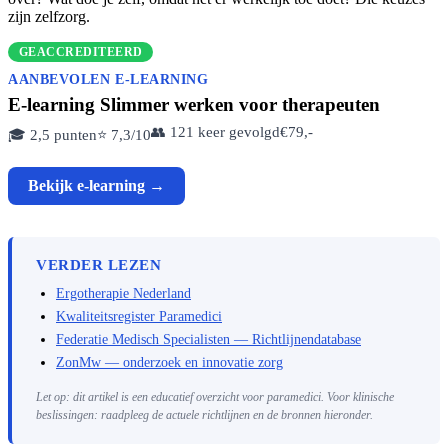
zijn zelfzorg.
GEACCREDITEERD
AANBEVOLEN E-LEARNING
E-learning Slimmer werken voor therapeuten
👥 121 keer gevolgd
€79,-
🎓 2,5 punten
⭐ 7,3/10
Bekijk e-learning →
VERDER LEZEN
Ergotherapie Nederland
Kwaliteitsregister Paramedici
Federatie Medisch Specialisten — Richtlijnendatabase
ZonMw — onderzoek en innovatie zorg
Let op: dit artikel is een educatief overzicht voor paramedici. Voor klinische
beslissingen: raadpleeg de actuele richtlijnen en de bronnen hieronder.