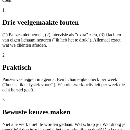
doen.
1
Drie veelgemaakte fouten
(1) Pauzes niet nemen, (2) intervisie als "extra" zien, (3) klachten
van eigen lichaam negeren ("ik heb het te druk"). Allemaal exact
wat we cliënten afraden.
2
Praktisch
Pauzes vastleggen in agenda. Een lichamelijke check per week
("hoe sta ik er fysiek voor?"). Eén niet-werk-activiteit per week die
echt herstel geeft.
3
Bewuste keuzes maken
Niet alle werk hoeft te worden gedaan. Wat schrap je? Wat draag je
over? Wat doe je zelf, omdat het er werkelijk toe doet? Die keuzes