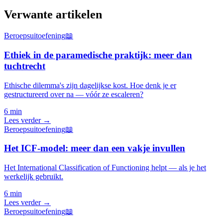
Verwante artikelen
Beroepsuitoefening
📖
Ethiek in de paramedische praktijk: meer dan
tuchtrecht
Ethische dilemma's zijn dagelijkse kost. Hoe denk je er
gestructureerd over na — vóór ze escaleren?
6 min
Lees verder →
Beroepsuitoefening
📖
Het ICF-model: meer dan een vakje invullen
Het International Classification of Functioning helpt — als je het
werkelijk gebruikt.
6 min
Lees verder →
Beroepsuitoefening
📖