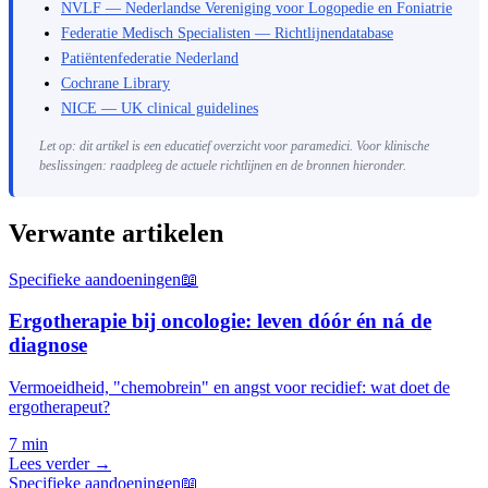
NVLF — Nederlandse Vereniging voor Logopedie en Foniatrie
Federatie Medisch Specialisten — Richtlijnendatabase
Patiëntenfederatie Nederland
Cochrane Library
NICE — UK clinical guidelines
Let op: dit artikel is een educatief overzicht voor paramedici. Voor klinische
beslissingen: raadpleeg de actuele richtlijnen en de bronnen hieronder.
Verwante artikelen
Specifieke aandoeningen
📖
Ergotherapie bij oncologie: leven dóór én ná de
diagnose
Vermoeidheid, "chemobrein" en angst voor recidief: wat doet de
ergotherapeut?
7 min
Lees verder →
Specifieke aandoeningen
📖