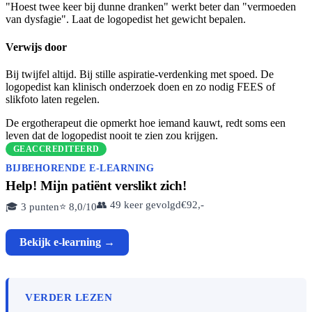
"Hoest twee keer bij dunne dranken" werkt beter dan "vermoeden
van dysfagie". Laat de logopedist het gewicht bepalen.
Verwijs door
Bij twijfel altijd. Bij stille aspiratie-verdenking met spoed. De
logopedist kan klinisch onderzoek doen en zo nodig FEES of
slikfoto laten regelen.
De ergotherapeut die opmerkt hoe iemand kauwt, redt soms een
leven dat de logopedist nooit te zien zou krijgen.
GEACCREDITEERD
BIJBEHORENDE E-LEARNING
Help! Mijn patiënt verslikt zich!
👥 49 keer gevolgd
€92,-
🎓 3 punten
⭐ 8,0/10
Bekijk e-learning →
VERDER LEZEN