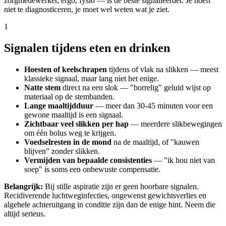
zorgmedewerker, ergo, fysio — is de beste signalleerder. Je hoeft
niet te diagnosticeren, je moet wel weten wat je ziet.
1
Signalen tijdens eten en drinken
Hoesten of keelschrapen
tijdens of vlak na slikken — meest
klassieke signaal, maar lang niet het enige.
Natte stem
direct na een slok — "borrelig" geluid wijst op
materiaal op de stembanden.
Lange maaltijdduur
— meer dan 30-45 minuten voor een
gewone maaltijd is een signaal.
Zichtbaar veel slikken per hap
— meerdere slikbewegingen
om één bolus weg te krijgen.
Voedselresten in de mond
na de maaltijd, of "kauwen
blijven" zonder slikken.
Vermijden van bepaalde consistenties
— "ik hou niet van
soep" is soms een onbewuste compensatie.
Belangrijk:
Bij stille aspiratie zijn er geen hoorbare signalen.
Recidiverende luchtweginfecties, ongewenst gewichtsverlies en
algehele achteruitgang in conditie zijn dan de enige hint. Neem die
altijd serieus.